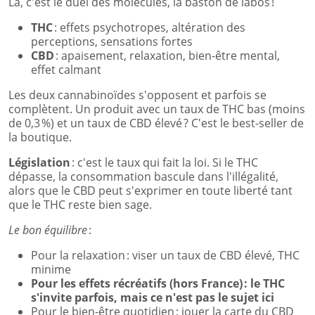
Là, c'est le duel des molécules, la baston de labos !
THC
: effets psychotropes, altération des
perceptions, sensations fortes
CBD
: apaisement, relaxation, bien-être mental,
effet calmant
Les deux cannabinoïdes s'opposent et parfois se
complètent. Un produit avec un taux de THC bas (moins
de 0,3 %) et un taux de CBD élevé ? C'est le best-seller de
la boutique.
Législation
: c'est le taux qui fait la loi. Si le THC
dépasse, la consommation bascule dans l'illégalité,
alors que le CBD peut s'exprimer en toute liberté tant
que le THC reste bien sage.
Le bon équilibre
:
Pour la relaxation : viser un taux de CBD élevé, THC
minime
Pour les effets récréatifs (hors France) : le THC
s'invite parfois, mais ce n'est pas le sujet ici
Pour le bien-être quotidien : jouer la carte du CBD