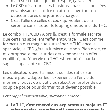
main sur l'épaule qui dit “respire, ça va aller”.
Le CBD désamorce les tensions, chasse les pensées
envahissantes et offre un atterrissage tout en
douceur après une journée chargée.
C'est l'allié de celles et ceux qui veulent de la
sérénité sans risquer le looping émotionnel du THC.
Le combo THC/CBD ? Alors là, c'est la formule secrète
que certains appellent “effet entourage”. C'est comme
former un duo magique sur scène : le THC lance le
spectacle, le CBD gère la lumière et le son. Bien dosé, ce
mix propose le meilleur des deux mondes : un effet
équilibré, où l'énergie du THC est tempérée par la
sagesse apaisante du CBD.
Les utilisateurs avertis misent sur des ratios sur-
mesure pour adapter leur expérience à l'envie du
moment : boost de créativité, relaxation profonde ou
coup de pouce pour dormir, tout devient possible.
Petit rappel indispensable, surtout en France
:
Le THC, c'est réservé aux explorateurs majeurs ET
raisonnables, car même si l'aventure promet, la